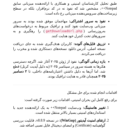
طبق تحلیل کارشناسان امنیتی و همکاری با ارائه‌دهنده میزبانی سابق
Notepad++، مشخص شد که نفوذ نه در کد نرم‌افزار، بلکه در سطح
زیرساخت‌های سرویس‌دهنده میزبانی رخ داده است:
نفوذ به سرور اشتراکی:
مهاجمان موفق شده بودند به سرور
میزبانی وب‌سایت نفوذ کنند و ترافیک مربوط به درخواست‌های
به‌روزرسانی (
) را رهگیری و به
getDownloadUrl.php
سرورهای تحت کنترل خود هدایت کنند.
تزریق فایل‌های آلوده:
کاربران هدف‌گیری شده به جای دریافت
نسخه اصلی، آدرس دانلود نسخه‌های دستکاری شده و مخرب را
دریافت می‌کردند.
بازه زمانی آلودگی:
نفوذ از ژوئن ۲۰۲۵ آغاز شد. اگرچه دسترسی
هکرها به هسته سرور در سپتامبر ۲۰۲۵ (به دلیل آپدیت کرنل) قطع
شد، اما آن‌ها به دلیل داشتن اعتبارنامه‌های داخلی، تا
۲ دسامبر
۲۰۲۵
همچنان قادر به هدایت ترافیک بودند.
اقدامات انجام شده برای حل مشکل
برای رفع کامل این بحران امنیتی، اقدامات زیر صورت گرفته است:
تغییر هاستینگ:
وب‌سایت Notepad++ به یک ارائه‌دهنده جدید با
استانداردهای امنیتی بسیار بالاتر منتقل شده است.
ارتقای امنیت آپدیتور (WinGup):
در نسخه v8.8.9، قابلیت بررسی
گواهینامه (Certificate) و امضای دیجیتال فایل نصبی اضافه شد.