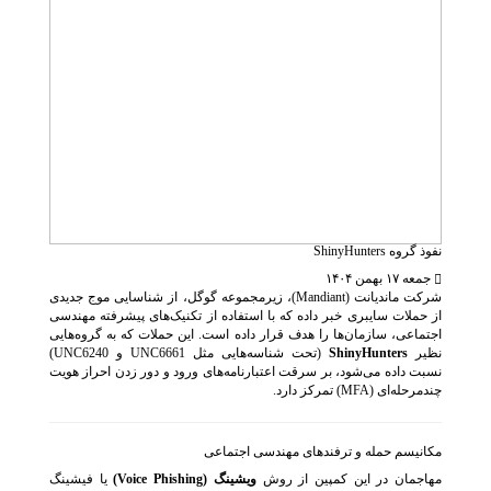
نفوذ گروه ShinyHunters
جمعه ۱۷ بهمن ۱۴۰۴
شرکت ماندیانت (Mandiant)، زیرمجموعه گوگل، از شناسایی موج جدیدی
از حملات سایبری خبر داده که با استفاده از تکنیک‌های پیشرفته مهندسی
اجتماعی، سازمان‌ها را هدف قرار داده است. این حملات که به گروه‌هایی
نظیر
ShinyHunters
(تحت شناسه‌هایی مثل UNC6661 و UNC6240)
نسبت داده می‌شود، بر سرقت اعتبارنامه‌های ورود و دور زدن احراز هویت
چندمرحله‌ای (MFA) تمرکز دارد.
مکانیسم حمله و ترفندهای مهندسی اجتماعی
مهاجمان در این کمپین از روش
ویشینگ (Voice Phishing)
یا فیشینگ