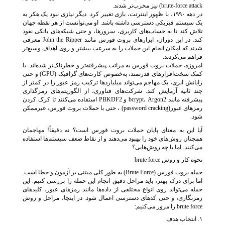
brute-force attack) نیز مخرب‌تر شدند.
در دهه ۱۹۹۰، با ظهور اینترنت، بازی تغییر کرد. دیگر نیازی نبود یک هکر به
یک سیستم فیزیکی دسترسی داشته باشد. او می‌توانست از هر نقطه‌ جهان
تلاش کند تا به حساب‌های کاربری، سرورها، و حتی شبکه‌های بانکی نفوذ
کند. در این دوران، ابزارهای بروت فورس مانند John the Ripper معرفی
شدند که امکان انجام این حملات را به سرعت بیشتر و روی اهداف وسیع‌تر
فراهم می‌کردند.
امروزه، حملات بروت فورس به مراتب پیشرفته‌تر و خطرناک‌تر شده‌اند. با
کمک سخت‌افزارهای قدرتمند، به‌خصوص کارت‌های گرافیک (GPU) و حتی
رایانش ابری، یک مهاجم می‌تواند میلیاردها ترکیب رمز عبور را در کمتر از
چند ثانیه آزمایش کند. شرکت‌های فناوری، از الگوریتم‌های رمزگذاری
پیشرفته مانند bcrypt، Argon2 و PBKDF2 استفاده می‌کنند تا کرک کردن
رمزهای عبور(password cracking) ، حتی با حملات بروت فورس، غیرممکن
شود.
آیا این به معنای پایان حملات بروت فورس است؟ نه دقیقاً! مهاجمان
همچنان روش‌های خود را بهبود می‌دهند و از نقاط ضعف سیستم‌ها استفاده
می‌کنند. اما با چه روش‌هایی؟
نحوه کار و روش brute force
حمله بروت فورس (Brute Force) به طور کلی مبتنی بر آزمون و خطا است.
اما برای درک بهتر، باید مراحل دقیق انجام این حمله را بررسی کنیم. این
حمله می‌تواند روی انواع مختلفی از داده‌ها مانند رمزهای عبور، کلیدهای
رمزنگاری، و حتی کدهای دسترسی اعمال شود. در اینجا، مراحل و روش
brute force را مرور می‌کنیم:
۱. انتخاب هدف