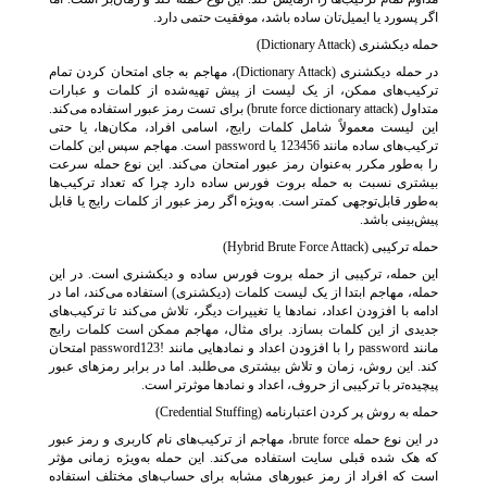
اگر پسورد یا ایمیل‌تان ساده باشد، موفقیت حتمی دارد.
حمله دیکشنری (Dictionary Attack)
در حمله دیکشنری (Dictionary Attack)، مهاجم به جای امتحان کردن تمام
ترکیب‌های ممکن، از یک لیست از پیش تهیه‌شده از کلمات و عبارات
متداول (brute force dictionary attack) برای تست رمز عبور استفاده می‌کند.
این لیست معمولاً شامل کلمات رایج، اسامی افراد، مکان‌ها، یا حتی
ترکیب‌های ساده مانند 123456 یا password است. مهاجم سپس این کلمات
را به‌طور مکرر به‌عنوان رمز عبور امتحان می‌کند. این نوع حمله سرعت
بیشتری نسبت به حمله بروت فورس ساده دارد چرا که تعداد ترکیب‌ها
به‌طور قابل‌توجهی کمتر است. به‌ویژه اگر رمز عبور از کلمات رایج یا قابل
پیش‌بینی باشد.
حمله ترکیبی (Hybrid Brute Force Attack)
این حمله، ترکیبی از حمله بروت فورس ساده و دیکشنری است. در این
حمله، مهاجم ابتدا از یک لیست کلمات (دیکشنری) استفاده می‌کند، اما در
ادامه با افزودن اعداد، نمادها یا تغییرات دیگر، تلاش می‌کند تا ترکیب‌های
جدیدی از این کلمات بسازد. برای مثال، مهاجم ممکن است کلمات رایج
مانند password را با افزودن اعداد و نمادهایی مانند !password123 امتحان
کند. این روش، زمان و تلاش بیشتری می‌طلبد. اما در برابر رمزهای عبور
پیچیده‌تر با ترکیبی از حروف، اعداد و نمادها موثرتر است.
حمله به روش پر کردن اعتبارنامه (Credential Stuffing)
در این نوع حمله brute force، مهاجم از ترکیب‌های نام کاربری و رمز عبور
که هک شده قبلی سایت استفاده می‌کند. این حمله به‌ویژه زمانی مؤثر
است که افراد از رمز عبورهای مشابه برای حساب‌های مختلف استفاده