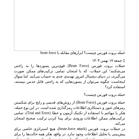
حمله بروت فورس چیست؟ ابزارهای مقابله با brute force
جمعه ۱۷ بهمن ۱۴۰۴
حملات بروت فورس (Brute Force) قوی‌ترین پسوردها را به راحتی
می‌شکنند! این حملات، که با امتحان تمامی ترکیب‌های ممکن صورت
می‌گیرند، در دنیای دیجیتال امروز تهدیدی جدی به حساب می‌آیند. اما سوال
اینجاست: چگونه می‌توان از پسوردهایی که به راحتی قابل حدس نیستند،
استفاده کرد؟
حمله بروت فورس چیست؟
حمله بروت فورس (Brute Force) از روش‌های قدیمی و رایج برای شکستن
رمزهای عبور و دستکاری اطلاعات رمزگذاری شده است. در این نوع حمله،
هکر یا مهاجم با استفاده از تکنیک آزمون و خطا (Trial and Error)، تمامی
ترکیب‌های ممکن اطلاعات ورودی برای پیدا کردن ترکیب صحیح امتحان
می‌کند.
در حملات بروت فورس (brute-force attack)، هیچ استراتژی خاصی برای
پیش‌بینی یا تحلیل اطلاعات وجود ندارد. در واقع، هکر همه حالت‌ها را برای