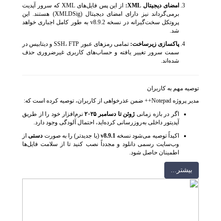
امضای دیجیتال XML:
از این پس فایل‌های XML که سرور آپدیت
برمی‌گرداند نیز دارای امضای دیجیتال (XMLDSig) هستند. این
پروتکل سخت‌گیرانه در نسخه v8.9.2 به طور کامل اجباری خواهد
شد.
پاکسازی زیرساخت:
تمامی رمزهای عبور SSH، FTP و دیتابیس در
سمت سرور تغییر یافته و حساب‌های کاربری غیرضروری حذف
شده‌اند.
توصیه مهم به کاربران
مدیر پروژه Notepad++ ضمن عذرخواهی از کاربران، توصیه کرده است که:
اگر در بازه زمانی
ژوئن تا دسامبر ۲۰۲۵
نرم‌افزار خود را از طریق
آپدیتور داخلی به‌روزرسانی کرده‌اید، احتمال آلودگی وجود دارد.
اکیداً توصیه می‌شود نسخه
v8.9.1
(یا جدیدتر) را به صورت
دستی
از
وب‌سایت رسمی دانلود و مجدداً نصب کنید تا از سلامت فایل‌ها
اطمینان حاصل شود.
بيشتر...