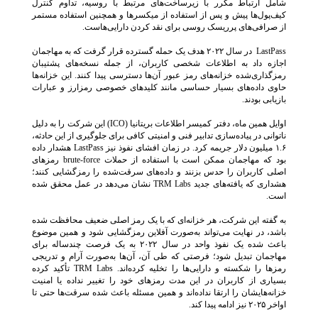
شامل ارتباط مکرر با زیرساخت‌های مرتبط با روسیه، تداوم کنترل
کیف‌پول‌ها پیش و پس از استفاده از میکسرها و همچنین استفاده مستمر
از صرافی‌های پرریسک روسی برای نقد کردن دارایی‌هاست.
LastPass در سال ۲۰۲۲ هدف یک حمله گسترده قرار گرفت که به مهاجمان
اجازه داد به اطلاعات شخصی کاربران، از جمله نسخه‌های پشتیبان
رمزگذاری‌شده خزانه‌های رمز عبور آن‌ها دسترسی پیدا کنند. این خزانه‌ها
حاوی داده‌های بسیار حساسی مانند کلیدهای خصوصی رمزارز و عبارات
بازیابی بودند.
اوایل همین ماه، دفتر کمیسر اطلاعات بریتانیا (ICO) این شرکت را به دلیل
ناتوانی در پیاده‌سازی تدابیر فنی و امنیتی کافی برای جلوگیری از این حادثه،
۱.۶ میلیون دلار جریمه کرد. در زمان افشای نفوذ نیز LastPass هشدار داده
بود که مهاجمان ممکن است با استفاده از حملات brute-force رمزهای
اصلی کاربران را حدس بزنند و داده‌های سرقت‌شده را رمزگشایی کنند؛
هشداری که یافته‌های جدید TRM Labs نشان می‌دهد در عمل محقق شده
است.
به گفته این شرکت، هر خزانه‌ای که با یک رمز اصلی ضعیف محافظت شده
باشد، در نهایت می‌تواند به‌صورت آفلاین رمزگشایی شود و همین موضوع
باعث شده یک نفوذ واحد در سال ۲۰۲۲ به یک فرصت چندساله برای
مهاجمان تبدیل شود؛ فرصتی که طی آن، آن‌ها به‌صورت آرام و تدریجی
رمزها را شکسته و دارایی‌ها را تخلیه کرده‌اند. TRM Labs تأکید کرده
بسیاری از کاربران در این مدت رمزهای خود را تغییر نداده یا امنیت
خزانه‌هایشان را ارتقا نداده‌اند و همین مسئله باعث شده سرقت‌ها حتی تا
اواخر ۲۰۲۵ نیز ادامه پیدا کند.