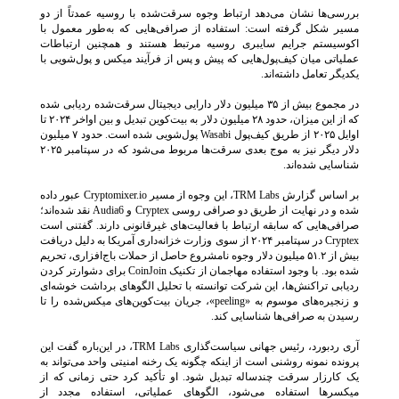
بررسی‌ها نشان می‌دهد ارتباط وجوه سرقت‌شده با روسیه عمدتاً از دو
مسیر شکل گرفته است: استفاده از صرافی‌هایی که به‌طور معمول با
اکوسیستم جرایم سایبری روسیه مرتبط هستند و همچنین ارتباطات
عملیاتی میان کیف‌پول‌هایی که پیش و پس از فرآیند میکس و پول‌شویی با
یکدیگر تعامل داشته‌اند.
در مجموع بیش از ۳۵ میلیون دلار دارایی دیجیتال سرقت‌شده ردیابی شده
که از این میزان، حدود ۲۸ میلیون دلار به بیت‌کوین تبدیل و بین اواخر ۲۰۲۴ تا
اوایل ۲۰۲۵ از طریق کیف‌پول Wasabi پول‌شویی شده است. حدود ۷ میلیون
دلار دیگر نیز به موج بعدی سرقت‌ها مربوط می‌شود که در سپتامبر ۲۰۲۵
شناسایی شده‌اند.
بر اساس گزارش TRM Labs، این وجوه از مسیر Cryptomixer.io عبور داده
شده و در نهایت از طریق دو صرافی روسی Cryptex و Audia6 نقد شده‌اند؛
صرافی‌هایی که سابقه ارتباط با فعالیت‌های غیرقانونی دارند. گفتنی است
Cryptex در سپتامبر ۲۰۲۴ از سوی وزارت خزانه‌داری آمریکا به دلیل دریافت
بیش از ۵۱.۲ میلیون دلار وجوه نامشروع حاصل از حملات باج‌افزاری، تحریم
شده بود. با وجود استفاده مهاجمان از تکنیک CoinJoin برای دشوارتر کردن
ردیابی تراکنش‌ها، این شرکت توانسته با تحلیل الگوهای برداشت خوشه‌ای
و زنجیره‌های موسوم به «peeling»، جریان بیت‌کوین‌های میکس‌شده را تا
رسیدن به صرافی‌ها شناسایی کند.
آری ردبورد، رئیس جهانی سیاست‌گذاری TRM Labs، در این‌باره گفت این
پرونده نمونه روشنی است از اینکه چگونه یک رخنه امنیتی واحد می‌تواند به
یک کارزار سرقت چندساله تبدیل شود. او تأکید کرد حتی زمانی که از
میکسرها استفاده می‌شود، الگوهای عملیاتی، استفاده مجدد از