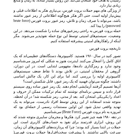
رسیدن به هدف خود امتحان می‌کند. این روش بسیار ساده، به زمان و منابع
زیادی نیاز دارد.
از ویژگی های مهم حملات بروت فورس، بی‌نیازی هکر به اطلاعات قبلی و
پیش‌نیاز اولیه است. حتی اگر هکر هیچ‌گونه اطلاعاتی از رمز عبور نداشته
باشد، می‌تواند با صرف زمان و تلاش، رمز عبور بروت فورس (brute force
password) را پیدا کند.
حمله بروت فورس به راحتی رمزعبورهای ساده را شکست می‌دهد. در این
وضعیت، سیستم‌های امنیتی توسط این نوع حمله نفوذپذیر می‌شوند. مگر
اینکه از راهکارهای امنیتی پیشرفته استفاده کنیم.
تاریخچه بروت فورس
تصور کنید در سال ۱۹۶۰ هستید. کامپیوترها، دستگاه‌های عظیمی‌اند که یک
اتاق کامل را اشغال می‌کنند. اینترنت هنوز به شکلی که امروز می‌شناسیم
وجود ندارد و رمزگذاری داده‌ها، مفهومی ابتدایی است. در این دوران،
گروهی از محققان امنیتی، در تلاش بودند تا نقاط ضعف سیستم‌های
کامپیوتری اولیه را بررسی کنند. اما برای این کار، یک چالش اساسی
داشتند: چگونه می‌توان فهمید که یک رمز عبور، قابل شکستن است؟
آن‌ها تصمیم گرفتند آزمایشی انجام دهند. یک رمز عبور ساده روی سیستم
قرار دادند و سپس برنامه‌ای نوشتند که تمام ترکیبات ممکن از حروف و
اعداد را یکی‌یکی امتحان کند. بعد از مدتی، رمز شکسته شد! در آن لحظه،
متوجه شدند استفاده از این روش توسط افراد نادرست، می‌تواند به یک
تهدید واقعی تبدیل شود. این اولین مستندات رسمی از حمله‌ای بود که
امروزه به نام بروت فورس (Brute Force) می‌شناسیم.
در دهه ۱۹۸۰ همه چیز تغییر کرد. هکرها و مجرمان سایبری متوجه شدند که
این روش، ابزاری قدرتمند برای نفوذ به حساب‌های کاربری است. این
حملات در ابتدا بسیار کند بودند؛ چرا که پردازنده‌های کامپیوترهای آن زمان،
سرعت بالایی نداشتند. با پیشرفت سخت‌افزارها حملات بروت فورس(