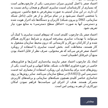
اعتماد صفر یا اصل کمترین میزان دسترسی، یکی از چارچوب‌هایی است
که بسیاری از کارشناسان امنیت سایبری اشتیاق و هیجان زیادی نسبت به
آن دارند. در این مدل امنیتی به صورت پیش‌فرض به هیچ ماشین، سرویس
یا شخصی اعتماد نمی­‌شود و در تمام مراحل و از هر جایی (داخل شبکه
سازمانی، DMZ و بیرون شبکه) کاربران و دستگاه‌­ها باید احراز هویت شده
و دسترسی آنها به صورت «حداقل سطح دسترسی» به منابع مورد نیاز
تعریف شود.
اعتماد صفر یک چارچوب کلیدی است که تیم‌های امنیت سایبری با کمک آن
می‌توانند با تهدیدات سایبری پیشرفته امروزی و شرایط دورکاری همگام
شده و از کارکنان دورکار و کارمندانی که درون محیط سازمان مشغول به
کار هستند، محفاظت کنند. بخش امنیت سایبری با استفاده از رویکرد
اعتماد صفر فرض می‌کند که هر محتوایی، صرف نظر از قابل اعتماد بودن
منبع آن غیرقابل اطمینان است.
ایجاد یک چارچوب اعتماد صفر نیازمند پیاده‌سازی کنترل‌ها و فناوری‌های
خاصی در حوزه فناوری اطلاعات، شبکه‌، نقاط انتهایی و غیره است. یکی از
روش‌های جدید برای پیاده‌سازی این رویکرد، استفاده از معماری لبه خدمت
دسترسی امن (SASE
[1]
) در سطح سازمان می‌باشد. سایر روش‌ها بر روی
جداسازی عناصر کلیدی همچون شبکه‌های سازمانی و برنامه‌های کاربردی
متمرکز هستند. هدف از اجرای این سیاست‌ها فراهم نمودن امکان
دورکاری، آن هم به روشی امن است.
بيشتر...