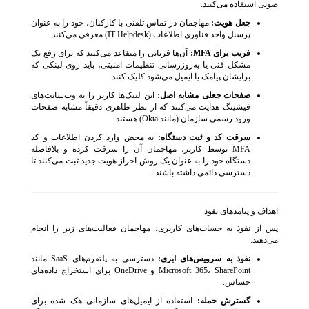
صوتی استفاده می‌کنند:
جعل هویت:
مهاجمان در تماس تلفنی با کارکنان، خود را به عنوان
پرسنل واحد فناوری اطلاعات (IT Helpdesk) معرفی می‌کنند.
فریب برای MFA:
آن‌ها قربانی را متقاعد می‌کنند که برای رفع یک
مشکل فنی یا به‌روزرسانی تنظیمات امنیتی، باید روی لینکی که
برایشان پیامک یا ایمیل می‌شود کلیک کنند.
صفحات جعلی مشابه اصل:
این لینک‌ها کاربر را به وب‌سایت‌های
فیشینگ هدایت می‌کنند که از نظر ظاهری دقیقاً مشابه صفحات
ورود رسمی سازمان (مانند Okta) هستند.
سرقت کد و ثبت دستگاه:
به محض وارد کردن اطلاعات و کد
MFA توسط کاربر، مهاجمان آن را سرقت کرده و بلافاصله
دستگاه خود را به عنوان یک روش احراز هویت جدید ثبت می‌کنند تا
دسترسی دائمی داشته باشند.
اهداف و پیامدهای نفوذ
پس از نفوذ به حساب‌های کاربری، مهاجمان فعالیت‌های زیر را انجام
می‌دهند:
نفوذ به سرویس‌های ابری:
دسترسی به پلتفرم‌های SaaS مانند
Microsoft 365، SharePoint و OneDrive برای استخراج داده‌های
حساس.
گسترش حمله:
استفاده از ایمیل‌های سازمانی هک شده برای