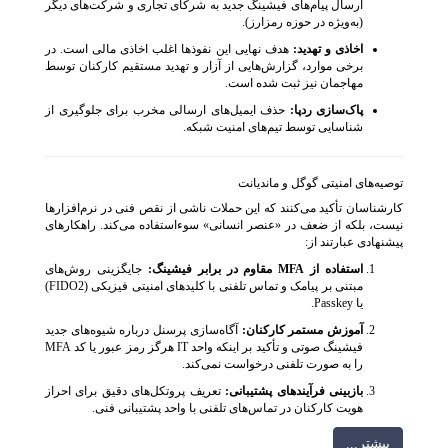
ارسال پیام‌های فیشینگ جدید به شرکای تجاری و شرکت‌های دیگر
(به‌ویژه در حوزه رمزارز).
اخاذی و تهدید:
هدف نهایی این نفوذها اغلب اخاذی مالی است. در
برخی موارد، گزارش‌هایی از آزار و تهدید مستقیم کارکنان توسط
مهاجمان نیز ثبت شده است.
پاک‌سازی ردپا:
حذف ایمیل‌های ارسالی مخرب برای جلوگیری از
شناسایی توسط تیم‌های امنیت شبکه.
توصیه‌های امنیتی گوگل و ماندیانت
کارشناسان تأکید می‌کنند که این حملات ناشی از نقص فنی در نرم‌افزارها
نیست، بلکه از ضعف در «عنصر انسانی» سوءاستفاده می‌کند. راهکارهای
پیشنهادی عبارتند از:
استفاده از MFA مقاوم در برابر فیشینگ:
جایگزینی روش‌های
مبتنی بر پیامک و تماس تلفنی با کلیدهای امنیتی فیزیکی (FIDO2)
یا Passkey.
آموزش مستمر کارکنان:
آگاه‌سازی پرسنل درباره شیوه‌های جدید
فیشینگ صوتی و تأکید بر اینکه واحد IT هرگز رمز عبور یا کد MFA
را به صورت تلفنی درخواست نمی‌کند.
بازبینی فرآیندهای پشتیبانی:
تعریف پروتکل‌های دقیق برای احراز
هویت کارکنان در تماس‌های تلفنی با واحد پشتیبانی فنی.
بيشتر...