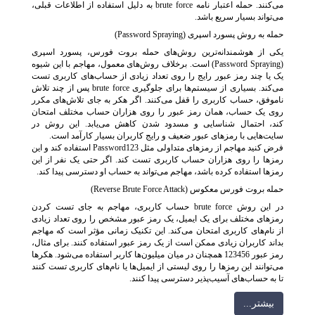
می‌کنند. حمله اعتبار نامه brute force به دلیل استفاده از اطلاعات قبلی،
می‌تواند بسیار سریع باشد.
حمله به روش پسورد اسپری (Password Spraying)
یکی از هوشمندانه‌ترین روش‌های حمله بروت فورس، پسورد اسپری
(Password Spraying) است. برخلاف روش‌های معمول، مهاجم با این شیوه
یک یا چند رمز عبور رایج را روی تعداد زیادی از حساب‌های کاربری تست
می‌کند. بسیاری از سیستم‌ها برای جلوگیری brute force پس از چند تلاش
ناموفق، حساب کاربری را قفل می‌کنند. اگر هکر به جای تلاش‌های مکرر
روی یک حساب، همان رمز عبور را روی هزاران حساب مختلف امتحان
کند، احتمال شناسایی و مسدود شدن کاهش می‌یابد. این روش در
سایت‌هایی با رمزهای عبور ضعیف و رایج کاربران بسیار کارآمد است.
فرض کنید مهاجم از رمزهای متداولی مثل Password123 استفاده کند و این
رمزها را روی هزاران حساب کاربری تست کند. اگر حتی یک نفر از این
رمزها استفاده کرده باشد، مهاجم می‌تواند به حساب او دسترسی پیدا کند.
حمله بروت فورس معکوس (Reverse Brute Force Attack)
در این روش brute force حساب کاربری، مهاجم به جای تست کردن
رمزهای مختلف برای یک ایمیل، یک رمز عبور مشخص را روی تعداد زیادی
از نام‌های کاربری امتحان می‌کند. این تکنیک زمانی مؤثر است که مهاجم
بداند کاربران زیادی ممکن است از یک رمز عبور استفاده کنند. برای مثال،
رمز عبور 123456 همچنان در میان میلیون‌ها کاربر استفاده می‌شود. هکرها
می‌توانند این رمزها را روی لیستی از ایمیل‌ها یا نام‌های کاربری تست کنند
تا به حساب‌های آسیب‌پذیر دسترسی پیدا کنند.
بيشتر...