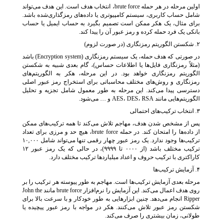
اولین مرحله در هر حمله brute force، انتخاب هدف است. این هدف می‌تواند
شامل حساب کاربری، سیستم کامپیوتری یا داده‌های رمزگذاری‌شده باشد.
برای مثال، یک هکر ممکن است تصمیم بگیرد به حساب ایمیل یا حساب
بانکی یک فرد حمله کرده و رمز عبور آن را پیدا کند.
۲. شکستن الگوریتم رمزنگاری (در صورت لزوم)
در صورتی که هدف حمله، یک سیستم رمزنگاری (Encryption system) باشد
(مثلاً رمزنگاری فایل‌ها یا اطلاعات حساس)، گام بعدی شبیه به شکستن
الگوریتم رمزنگاری خواهد بود. در این مرحله، هکر به الگوریتم‌های
رمزنگاری و روش‌های مختلف محاسباتی برای استخراج رمز عبور اصلی
دسترسی پیدا می‌کند. این مرحله به طور معمول شامل تجزیه و تحلیل
الگوریتم‌هایی مانند AES، DES، RSA و … می‌شود.
۳. انتخاب ترکیب‌های احتمالی
پس از مشخص شدن هدف، مهاجم تلاش می‌کند تا همه ترکیب‌های ممکن
از داده‌ها را امتحان کند. در حمله brute force، هیچ حد و مرزی برای تعداد
ترکیب‌ها وجود ندارد. یک رمز عبور چهار رقمی تنها می‌تواند شامل ۱۰,۰۰۰
ترکیب مختلف باشد (از ۰۰۰۰ تا ۹۹۹۹)، در حالی که یک رمز عبور ۱۲
کاراکتری با ترکیب حروف و اعداد میلیاردها ترکیب مختلف دارد.
۴. آزمایش ترکیب‌ها
مرحله بعدی آزمایش ترکیب‌ها است. مهاجم به طور پیوسته هر ترکیب را بر
روی هدف اعمال می‌کند. این آزمایش‌ را نرم‌افزار brute force مانند John the
Ripper انجام می‌دهد. چنین ابزارهایی به طور خودکار و با سرعت بالا برای
شکستن رمز عبور تلاش می‌کنند. هکر در مواجه‌ با رمز عبور پیچیده یا
طولانی، زمان بیشتری را صرف می‌کند.