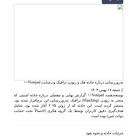
به‌روزرسانی درباره حادثه هک و ربودن ترافیک وب‌سایت Notepad++
جمعه ۱۷ بهمن ۱۴۰۴
توسعه‌دهنده Notepad++ گزارش نهایی و مفصلی درباره حادثه امنیتی که
منجر به ربودن (Hijacking) ترافیک به‌روزرسانی این نرم‌افزار شده بود،
منتشر کرده است. این حادثه که از ژوئن ۲۰۲۵ آغاز شده بود، شامل
هدف‌گیری دقیق کاربران توسط یک گروه هکری (احتمالاً تحت حمایت
دولت چین) بوده است.
جزئیات حادثه و نحوه نفوذ