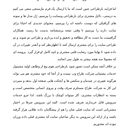
اما فرایند بازطراحی چنین است که ما با ارسال یک فرم نیازسنجی سعی می کنیم
به درستی، دلایل مشتری برای بازطراحی وبسایت را بپرسیم، رُل مدل ها و نمونه
های گرافیکی که دوست داشته اند را بپرسیم، محتوای جدیدی که احیانا برای
سایت دارند را بپرسیم تا وقتی نتیجه پرسشنامه بدست ما رسید، همکاران
گرافیست ما دست به کار مطالعه و تحقیق و ایده پردازی و طراحی تم شوند و تم
طراحی سایت را برای مشتری ارسال کنند تا اظهارنظر کند و آنقدر تغییرات در آن
داده شود تا نهایتا مورد رضایت قلبی مشتری و تایید کامل او قرار گیرد. پروسه ای
که معمولا سه هفته بیشتر به طول نمی انجامد.
بر خلاف آنچه ممکن است تصور شود بازطراحی هوم پیج از وظایف اولیه مشمول
خدمات پشتیبانی شرکت طراح وب نیست و از آنجا که خود مشتری هم می تواند
هرگونه تغییری در چیدمان و سکشن ها و آبجکت هایی صفحه اول بدهد و سپردن
این کار به شرکت طراح مستلزم صرف وقت و نیروی انسانی متخصص است و
بسته به انتظارات مشتری، کار میتواند کوچک یا بزرگ باشد، لذا جزو خدمات
سرویس قابل خریداری تعریف شده است. البته این سرویس صرفا در اختیار
مشتریانی است که سایت قبلی شان را هم از پیشگامان داده طلایی هراز گرفته
باشند و از ارائه این سرویس به دیگر صاحبان سایت که مشتری قبلی داده ورزان
نبوده اند معذوریم.