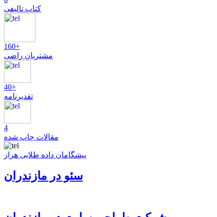
کتاب تالیفی
160+
مشتریان راضی
40+
تقدیرنامه
4
مقالات چاپ شده
پیشگامان داده طلایی هراز
سئو در مازندران