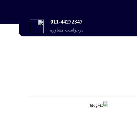
011-44272347
درخواست مشاوره