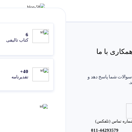
6
کتاب تالیفی
کاری با ما
40+
 سوالات شما پاسخ دهد و
تقدیرنامه
.
ماره تماس (تلفکس)
011-44293579