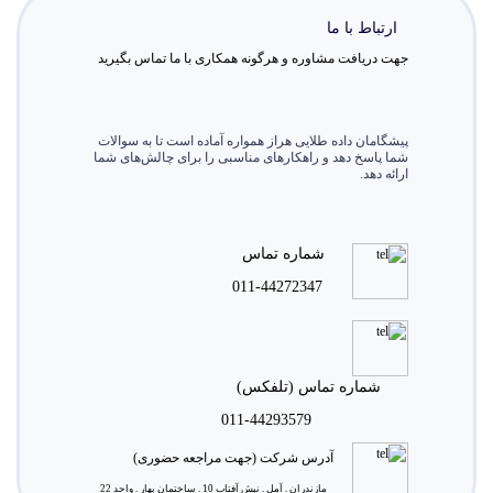
ارتباط با ما
جهت دریافت مشاوره و هرگونه همکاری با ما تماس بگیرید
پیشگامان داده طلایی هراز همواره آماده است تا به سوالات
شما پاسخ دهد و راهکارهای مناسبی را برای چالش‌های شما
ارائه دهد.
شماره تماس
011-44272347
شماره تماس (تلفکس)
011-44293579
آدرس شرکت (جهت مراجعه حضوری)
مازندران . آمل . نبش آفتاب 10 . ساختمان بهار . واحد 22