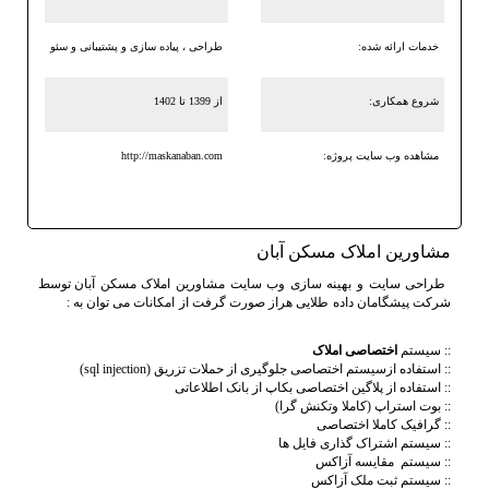
خدمات ارائه شده:
طراحی ، پیاده سازی و پشتیبانی و سئو
شروع همکاری:
از 1399 تا 1402
مشاهده وب سایت پروژه:
http://maskanaban.com
مشاورین املاک مسکن آبان
طراحی سایت و بهینه سازی
وب سایت مشاورین املاک مسکن آبان
توسط
شرکت پیشگامان داده طلایی هراز صورت گرفت از امکانات می توان به :
:: سیستم
اختصاصی املاک
:: استفاده ازسیستم اختصاصی جلوگیری از حملات تزریق (sql injection)
:: استفاده از پلاگین اختصاصی بکاپ از بانک اطلاعاتی
:: بوت استراپ (کاملا وتکنش گرا)
:: گرافیک کاملا اختصاصی
:: سیستم اشتراک گذاری فایل ها
:: سیستم مقایسه آزاکس
:: سیستم ثبت ملک آزاکس