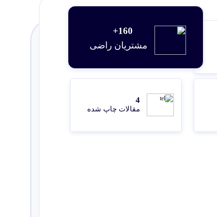
160+
مشتریان راضی
4
مقالات چاپ شده