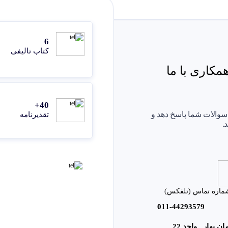
6
کتاب تالیفی
کاری با ما
40+
 سوالات شما پاسخ دهد و
تقدیرنامه
.
ماره تماس (تلفکس)
011-44293579