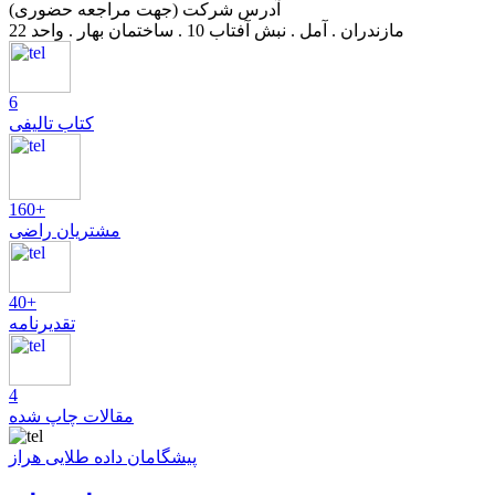
آدرس شرکت (جهت مراجعه حضوری)
مازندران . آمل . نبش آفتاب 10 . ساختمان بهار . واحد 22
6
کتاب تالیفی
160+
مشتریان راضی
40+
تقدیرنامه
4
مقالات چاپ شده
پیشگامان داده طلایی هراز