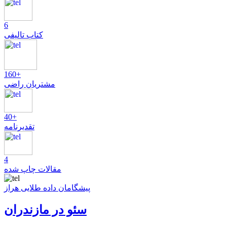
6
کتاب تالیفی
160+
مشتریان راضی
40+
تقدیرنامه
4
مقالات چاپ شده
پیشگامان داده طلایی هراز
سئو در مازندران