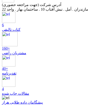
آدرس شرکت (جهت مراجعه حضوری)
مازندران . آمل . نبش آفتاب 10 . ساختمان بهار . واحد 22
6
کتاب تالیفی
160+
مشتریان راضی
40+
تقدیرنامه
4
مقالات چاپ شده
پیشگامان داده طلایی هراز