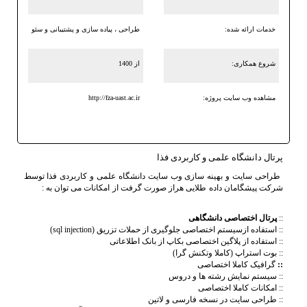
خدمات ارائه شده:
طراحی ، پیاده سازی و پشتیبانی و سئو
شروع همکاری:
از 1400
مشاهده وب سایت پروژه:
http://fza-uast.ac.ir
پرتال دانشگاه علمی و کاربردی فذا
طراحی سایت و بهینه سازی
وب سایت دانشگاه علمی و کاربردی فذا
توسط
شرکت پیشگامان داده طلایی هراز صورت گرفت از امکانات می توان به :
::
پرتال اختصاصی دانشگاهی
:: استفاده ازسیستم اختصاصی جلوگیری از حملات تزریق (sql injection)
:: استفاده از پلاگین اختصاصی بکاپ از بانک اطلاعاتی
:: بوت استراپ (کاملا وتکنش گرا)
::
گرافیک کاملا اختصاصی
:: سیستم نمایش رشته ها و دروس
:: امکانات کاملا اختصاصی
:: طراحی سایت در نسخه فارسی و لاتین