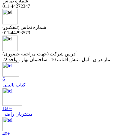
شماره تماس
011-44272347
شماره تماس (تلفکس)
011-44293579
آدرس شرکت (جهت مراجعه حضوری)
مازندران . آمل . نبش آفتاب 10 . ساختمان بهار . واحد 22
6
کتاب تالیفی
160+
مشتریان راضی
40+