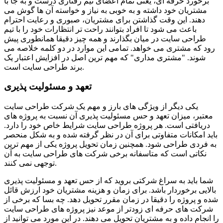
برخورد حرفه ای، یعنی تمام اعضای تیم رفتاری درست و به جا با
مشتریان خود داشته و به خوبی به نیاز و خواسته آن ها گوش می
دهند. این وقت گذاشتن برای مشتریان، صبوری و رعایت احترام
باعث می شود تا افراد بتوانند راحت تر انتظارات خود را با تیم
طراحی سایت در میان بگذارند و همه چیز دقیقا همانطوری پیش
رود که مشتری می خواهد. تمامی این موارد در دو کلمه خلاصه می
شوند. "مشتری مداری" که مهم ترین اصل در افزایش اعتبار یک
برند طراحی سایت است.
تعهد و مسئولیت پذیری
یکی دیگر از ویژگی های بارز و مهم یک شرکت طراحی سایت
معتبر، میزان تعهد و حس مسئولیت پذیری آن نسبت به پروژه های
دریافتی است. هر پروژه طراحی سایت شرایط خاص خود را دارد.
باید امکانات متفاوتی برای آن در نظر گرفته شده و به شکل منحصر
به فردی طراحی شود. همچنین زمان تحویل پروژه یکی از مهم ترین
نکاتی است که متاسفانه برخی شرکت های طراحی سایت به آن
توجهی نمی کنند.
شما باید به سراغ شرکتی بروید که از حس تعهد و مسئولیت پذیری
بالایی برخوردار باشد. برای زمان و هزینه مشتریان خود ارزش قائل
شده و پروژه را دقیقا در زمان مقرر تحویل دهد. چه بسا که برخی از
شرکت های حرفه ای زودتر از موعد نیز پروژه های طراحی سایت
را انجام داده و به مشتریان تحویل می دهند. در این مورد می توانید از