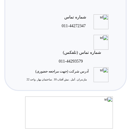
شماره تماس
011-44272347
شماره تماس (تلفکس)
011-44293579
آدرس شرکت (جهت مراجعه حضوری)
مازندران . آمل . نبش آفتاب 10 . ساختمان بهار . واحد 22