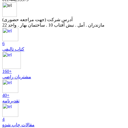
آدرس شرکت (جهت مراجعه حضوری)
مازندران . آمل . نبش آفتاب 10 . ساختمان بهار . واحد 22
6
کتاب تالیفی
160+
مشتریان راضی
40+
تقدیرنامه
4
مقالات چاپ شده