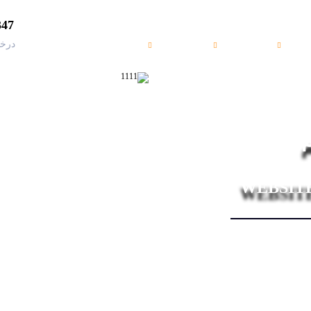
347
وژه ها
تعرفه ها
درباره ما
درخ
م
است که بیش
ان خود