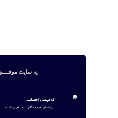
یه سایت موفــــق 
کد نویسی اختصاصی
برنامه نویسی همگام با جدیدترین متد ها