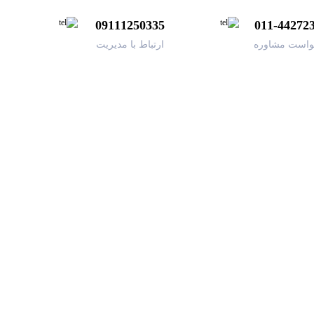
09111250335
011-44272
واست مشاوره
ارتباط با مدیریت