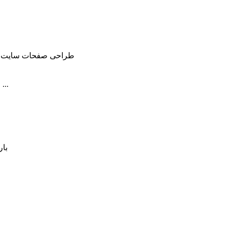
طراحی صفحات سایت بر
نصب پکیج های آماری، نصب نقشه سایت XML، نصب Robot و ...
با