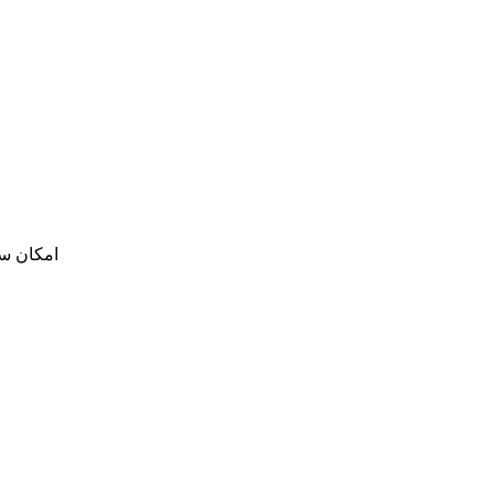
امکان س