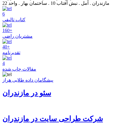
مازندران . آمل . نبش آفتاب 10 . ساختمان بهار . واحد 22
6
کتاب تالیفی
160+
مشتریان راضی
40+
تقدیرنامه
4
مقالات چاپ شده
پیشگامان داده طلایی هراز
سئو در مازندران
شرکت طراحی سایت در مازندران