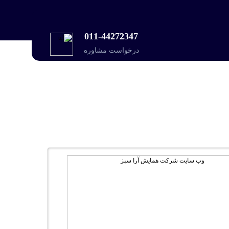
011-44272347
درخواست مشاوره