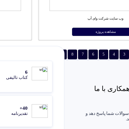
وب سایت شرکت وای آپ
مشاهده پروژه
3
4
5
6
7
8
9
10
11
12
13
صف
6
کتاب تالیفی
کاری با ما
40+
 سوالات شما پاسخ دهد و
تقدیرنامه
.