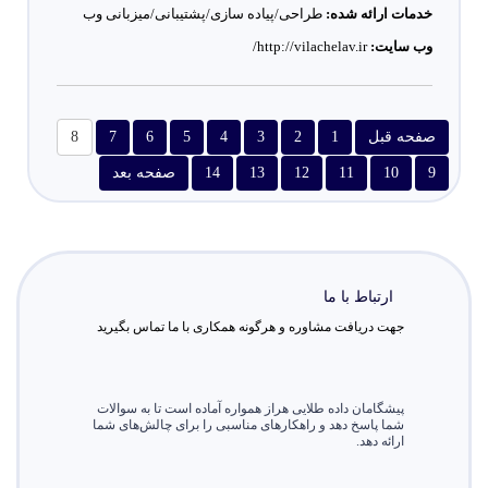
خدمات ارائه شده:
طراحی/پیاده سازی/پشتیبانی/میزبانی وب
وب سایت:
http://vilachelav.ir/
صفحه قبل
1
2
3
4
5
6
7
8
9
10
11
12
13
14
صفحه بعد
ارتباط با ما
جهت دریافت مشاوره و هرگونه همکاری با ما تماس بگیرید
پیشگامان داده طلایی هراز همواره آماده است تا به سوالات
شما پاسخ دهد و راهکارهای مناسبی را برای چالش‌های شما
ارائه دهد.