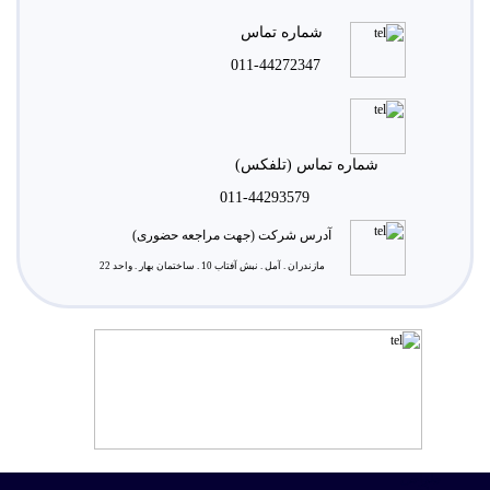
شماره تماس
011-44272347
شماره تماس (تلفکس)
011-44293579
آدرس شرکت (جهت مراجعه حضوری)
مازندران . آمل . نبش آفتاب 10 . ساختمان بهار . واحد 22
سئو
طراحی
طراحی