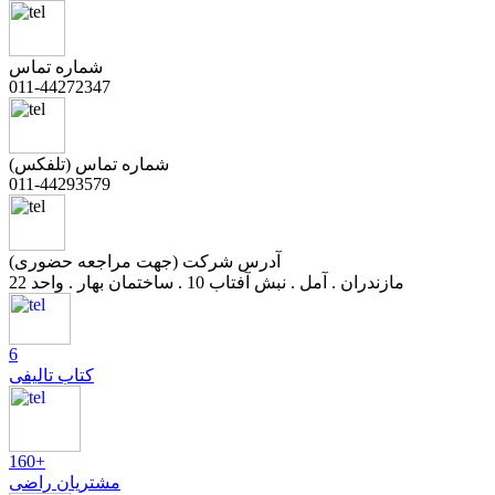
شماره تماس
011-44272347
شماره تماس (تلفکس)
011-44293579
آدرس شرکت (جهت مراجعه حضوری)
مازندران . آمل . نبش آفتاب 10 . ساختمان بهار . واحد 22
6
کتاب تالیفی
160+
مشتریان راضی