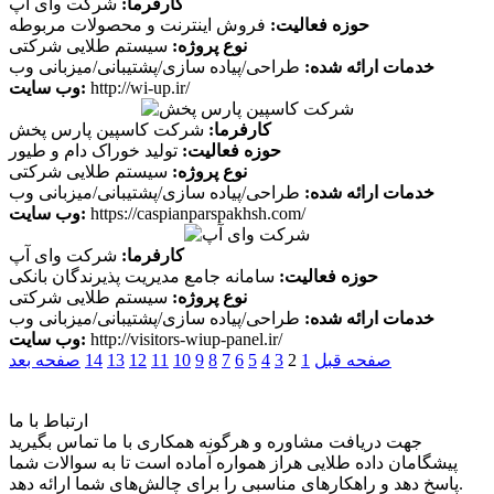
کارفرما:
شرکت وای آپ
حوزه فعالیت:
فروش اینترنت و محصولات مربوطه
نوع پروژه:
سیستم طلایی شرکتی
خدمات ارائه شده:
طراحی/پیاده سازی/پشتیبانی/میزبانی وب
http://wi-up.ir/
وب سایت:
کارفرما:
شرکت کاسپین پارس پخش
حوزه فعالیت:
تولید خوراک دام و طیور
نوع پروژه:
سیستم طلایی شرکتی
خدمات ارائه شده:
طراحی/پیاده سازی/پشتیبانی/میزبانی وب
https://caspianparspakhsh.com/
وب سایت:
کارفرما:
شرکت وای آپ
حوزه فعالیت:
سامانه جامع مدیریت پذیرندگان بانکی
نوع پروژه:
سیستم طلایی شرکتی
خدمات ارائه شده:
طراحی/پیاده سازی/پشتیبانی/میزبانی وب
http://visitors-wiup-panel.ir/
وب سایت:
صفحه قبل
1
2
3
4
5
6
7
8
9
10
11
12
13
14
صفحه بعد
ارتباط با ما
جهت دریافت مشاوره و هرگونه همکاری با ما تماس بگیرید
پیشگامان داده طلایی هراز همواره آماده است تا به سوالات شما
پاسخ دهد و راهکارهای مناسبی را برای چالش‌های شما ارائه دهد.