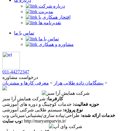
درباره ما
درباره شرکت
مدیریت
افتحار همکاری با
تقدیرنامه ها
تماس با ما
تماس با ما
مشاوره و همکاری
011-44272347
درخواست مشاوره
>
پیشگامان داده طلایی هراز
>
معرفی کارها و مشتریان
کارفرما:
شرکت همایش آرا سبز
حوزه فعالیت:
خدمات کوچینگ و دوره های آموزشی
نوع پروژه:
سیستم طلایی شرکتی آموزشی
خدمات ارائه شده:
طراحی/پیاده سازی/پشتیبانی/میزبانی وب
http://maryamparvin.ir/
وب سایت: