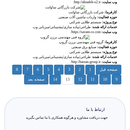
وب سایت:
http://alizadeh-o2.ir/
کارفرما:
شرکت بازرگانی ساوانت
حوزه فعالیت:
واردات ماشین آلات صنعتی
نوع پروژه:
سیستم طلایی شرکتی
خدمات ارائه شده:
طراحی/پیاده سازی/پشتیبانی/میزبانی وب
وب سایت:
https://savant-co.com/
کارفرما:
گروه فنی مهندسی برزن گروپ
حوزه فعالیت:
صنایع برق صنعتی
نوع پروژه:
سیستم طلایی شرکتی
خدمات ارائه شده:
طراحی/پیاده سازی/پشتیبانی/میزبانی وب
وب سایت:
http://barzan-group.ir/
صفحه قبل
1
2
3
4
5
6
7
8
9
10
11
12
13
14
صفحه بعد
ارتباط با ما
جهت دریافت مشاوره و هرگونه همکاری با ما تماس بگیرید